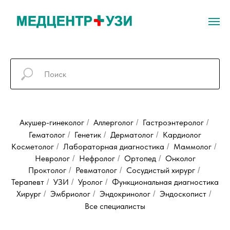
Акушер-гинеколог
Аллерголог
Гастроэнтеролог
/
/
/
Гематолог
Генетик
Дерматолог
Кардиолог
/
/
/
Косметолог
Лабораторная диагностика
Маммолог
/
/
/
Невролог
Нефролог
Ортопед
Онколог
/
/
/
Проктолог
Ревматолог
Сосудистый хирург
/
/
/
Терапевт
УЗИ
Уролог
Функционaльная диaгностика
/
/
/
Хирург
Эмбриолог
Эндокринолог
Эндоскопист
/
/
/
/
Все специалисты