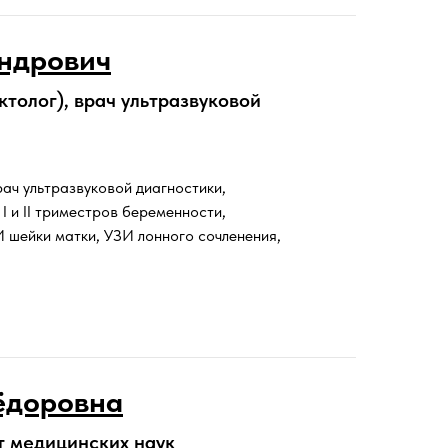
ндрович
толог), врач ультразвуковой
рач ультразвуковой диагностики,
I и II триместров беременности,
 шейки матки, УЗИ лонного сочленения,
ёдоровна
т медицинских наук