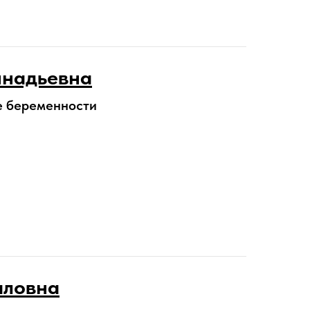
ннадьевна
е беременности
аловна