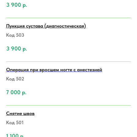
3 900
р.
Пункция сустава (диагностическая)
Код 503
3 900
р.
Операция при вросшем ногте с анестезией
Код 502
7 000
р.
Снятие швов
Код 501
1 100
р.