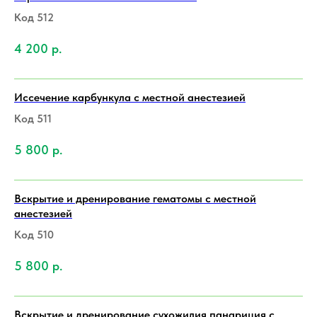
Код 512
4 200
р.
Иссечение карбункула с местной анестезией
Код 511
5 800
р.
Вскрытие и дренирование гематомы с местной
анестезией
Код 510
5 800
р.
Вскрытие и дренирование сухожилия панариция с