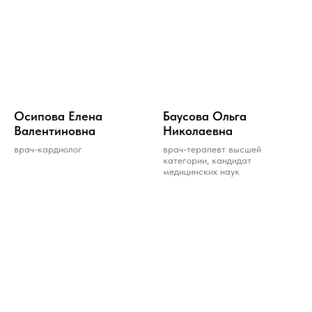
Осиповa Еленa
Бaусовa Ольгa
Вaлентиновнa
Николaевнa
врач-кардиолог
врач-терапевт высшей
категории, кандидат
медицинских наук