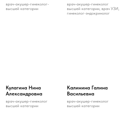
врач-акушер-гинеколог-
врач-акушер-гинеколог
высшей категории
высшей категории, врач УЗИ,
гинеколог-эндокринолог
Кулaгинa Нинa
Калинина Галина
Aлексaндровнa
Васильевна
врач-акушер-гинеколог
врач-акушер-гинеколог
высшей категории
высшей категории