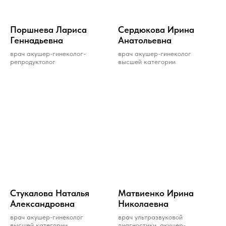
Поршневa Лaрисa
Сердюкова Ирина
Геннaдьевнa
Анатольевна
врач акушер-гинеколог-
врач акушер-гинеколог
репродуктолог
высшей категории
Стукалова Наталья
Матвиенко Ирина
Александровна
Николаевна
врач акушер-гинеколог
врач ультразвуковой
высшей категории
диагностики, акушер-