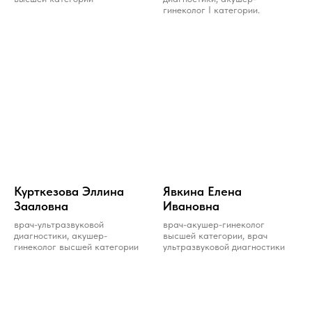
гинеколог I категории.
Курткезова Эллина
Явкина Елена
Зааловна
Ивановна
врач-ультразвуковой
врач-акушер-гинеколог
диагностики, акушер-
высшей категории, врач
гинеколог высшей категории
ультразвуковой диагностики