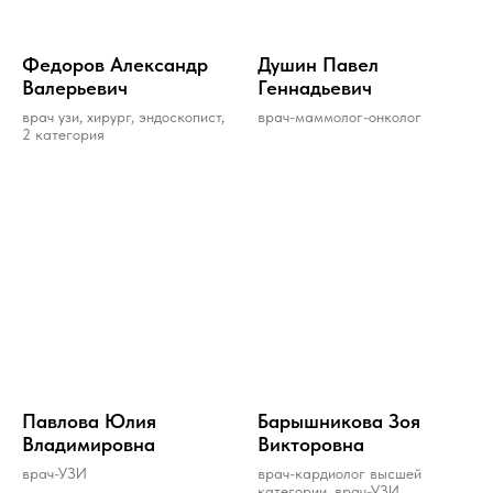
Федоров Александр
Душин Павел
Валерьевич
Геннадьевич
врач узи, хирург, эндоскопист,
врач-маммолог-онколог
2 категория
Павлова Юлия
Барышникова Зоя
Владимировна
Викторовна
врач-УЗИ
врач-кардиолог высшей
категории, врач-УЗИ