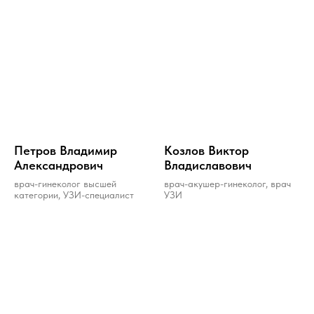
Петров Владимир
Козлов Виктор
Александрович
Владиславович
врач-гинеколог высшей
врач-акушер-гинеколог, врач
категории, УЗИ-специалист
УЗИ