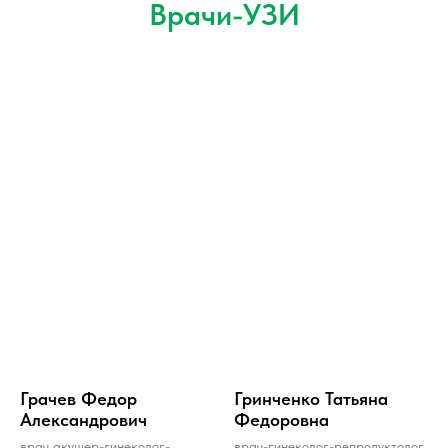
Врачи-УЗИ
Грачев Федор
Гринченко Татьяна
Александрович
Федоровна
врач акушер-гинеколог-
врач-гинеколог-репродуктолог