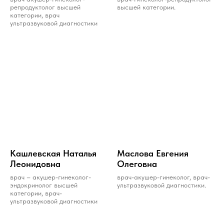
репродуктолог высшей
высшей категории.
категории, врач
ультразвуковой диагностики
Кашлевская Наталья
Маслова Евгения
Леонидовна
Олеговна
врач – акушер-гинеколог-
врач-акушер-гинеколог, врач-
эндокринолог высшей
ультразвуковой диагностики.
категории, врач-
ультразвуковой диагностики