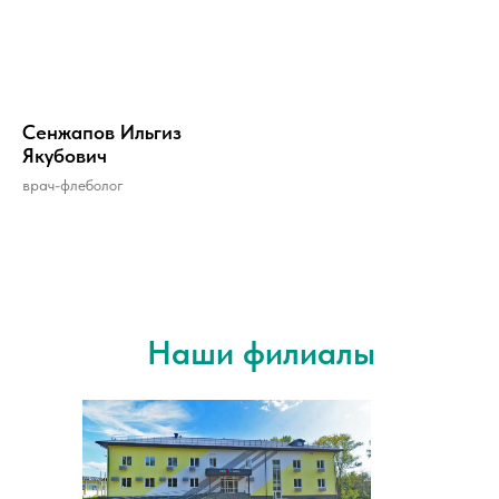
Сенжапов Ильгиз
Якубович
врач-флеболог
Наши филиалы