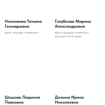
Николаева Татьяна
Голубкова Марина
Геннадьевна
Александровна
врач акушер-гинеколог
врач-акушер-гинеколог
высшей категории
Шишова Людмила
Деминa Иринa
Павловна
Николaевнa