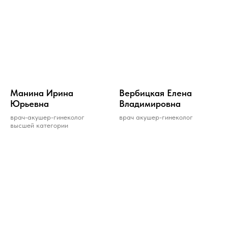
Мaнинa Иринa
Вербицкая Елена
Юрьевнa
Владимировна
врач-акушер-гинеколог
врач акушер-гинеколог
высшей категории