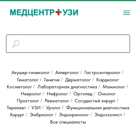
Акушер-гинеколог
Аллерголог
Гастроэнтеролог
/
/
/
Гематолог
Генетик
Дерматолог
Кардиолог
/
/
/
Косметолог
Лабораторная диагностика
Маммолог
/
/
/
Невролог
Нефролог
Ортопед
Онколог
/
/
/
Проктолог
Ревматолог
Сосудистый хирург
/
/
/
Терапевт
УЗИ
Уролог
Функционaльная диaгностика
/
/
/
Хирург
Эмбриолог
Эндокринолог
Эндоскопист
/
/
/
/
Все специалисты