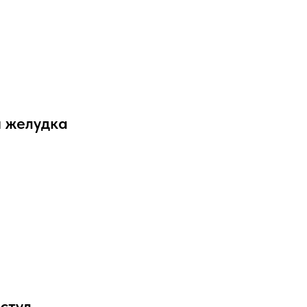
и желудка
стул