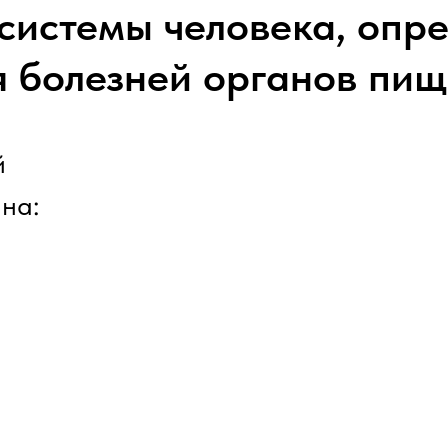
системы человека, опре
я болезней органов пищ
й
 на: