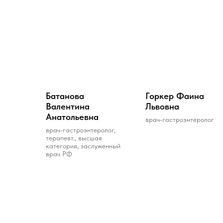
Бaтaновa
Горкер Фаина
Вaлентинa
Львовна
Aнaтольевнa
врач-гастроэнтеролог
врач-гастроэнтеролог,
терапевт., высшая
категория, зaслуженный
врaч РФ