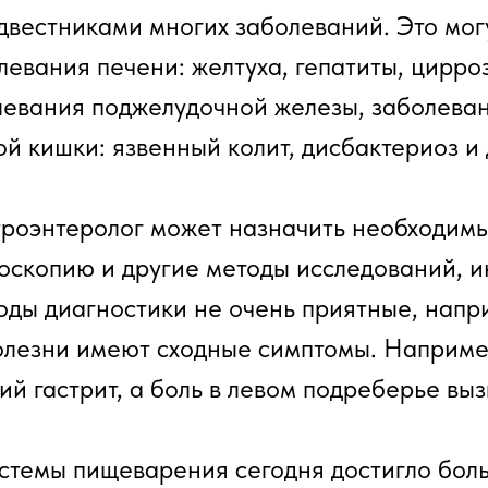
двестниками многих заболеваний. Это мог
евания печени: желтуха, гепатиты, цирро
левания поджелудочной железы, заболеван
й кишки: язвенный колит, дисбактериоз и 
строэнтеролог может назначить необходим
роскопию и другие методы исследований, 
ды диагностики не очень приятные, напри
олезни имеют сходные симптомы. Наприме
ий гастрит, а боль в левом подреберье в
стемы пищеварения сегодня достигло бол