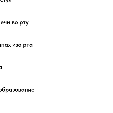
ечи во рту
пах изо рта
а
ообразование