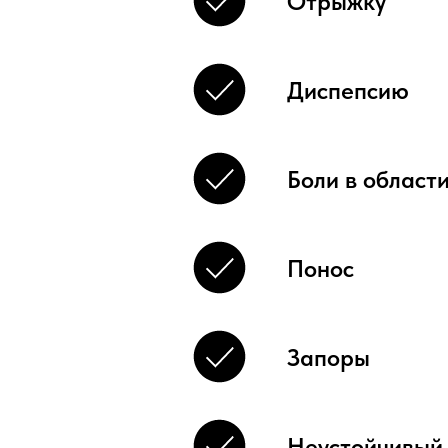
Отрыжку
Диспепсию
Боли в област
Понос
Запоры
Неустойчивый 